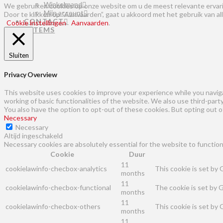
Winkelmand
We gebruiken cookies op onze website om u de meest relevante ervari
Mijn account
Door te klikken op “Aanvaarden”, gaat u akkoord met het gebruik van al
CONTACT
Cookie instellingen
Aanvaarden
.
0 ITEMS
Sluiten
Privacy Overview
This website uses cookies to improve your experience while you naviga
working of basic functionalities of the website. We also use third-par
You also have the option to opt-out of these cookies. But opting out 
Necessary
Necessary
Altijd ingeschakeld
Necessary cookies are absolutely essential for the website to function
Cookie
Duur
11
cookielawinfo-checbox-analytics
This cookie is set by
months
11
cookielawinfo-checbox-functional
The cookie is set by 
months
11
cookielawinfo-checbox-others
This cookie is set by
months
11