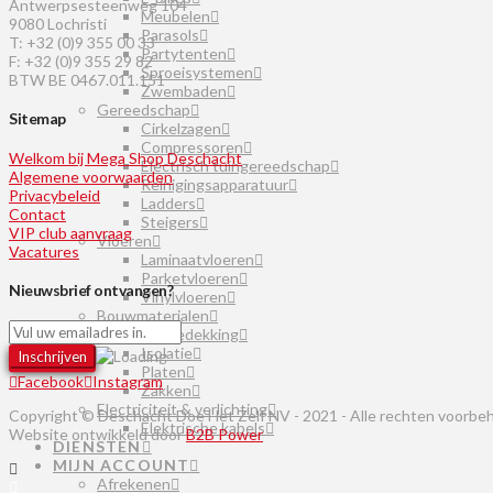
Antwerpsesteenweg 104
Meubelen
9080 Lochristi
Parasols
T: +32 (0)9 355 00 33
Partytenten
F: +32 (0)9 355 29 82
Sproeisystemen
BTW BE 0467.011.151
Zwembaden
Gereedschap
Sitemap
Cirkelzagen
Compressoren
Welkom bij Mega Shop Deschacht
Electrisch tuingereedschap
Algemene voorwaarden
Reinigingsapparatuur
Privacybeleid
Ladders
Contact
Steigers
VIP club aanvraag
Vloeren
Vacatures
Laminaatvloeren
Parketvloeren
Nieuwsbrief ontvangen?
Vinylvloeren
Bouwmaterialen
Dakbedekking
Isolatie
Platen
Facebook
Instagram
Zakken
Electriciteit & verlichting
Copyright © Deschacht Doe Het Zelf NV - 2021 - Alle rechten voorbe
Elektrische kabels
Website ontwikkeld door
B2B Power
DIENSTEN
MIJN ACCOUNT
Afrekenen