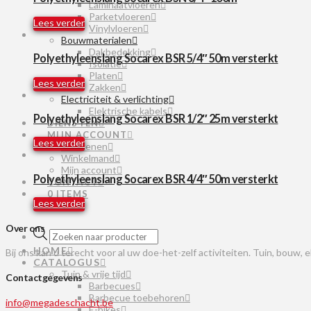
Laminaatvloeren
Parketvloeren
Lees verder
Vinylvloeren
Bouwmaterialen
Dakbedekking
Polyethyleenslang Socarex BSR 5/4″ 50m versterkt
Isolatie
Platen
Lees verder
Zakken
Electriciteit & verlichting
Elektrische kabels
Polyethyleenslang Socarex BSR 1/2″ 25m versterkt
DIENSTEN
MIJN ACCOUNT
Lees verder
Afrekenen
Winkelmand
Mijn account
Polyethyleenslang Socarex BSR 4/4″ 50m versterkt
CONTACT
0 ITEMS
Lees verder
Over ons
Producten
zoeken
HOME
Bij ons kan u terecht voor al uw doe-het-zelf activiteiten. Tuin, bouw, 
CATALOGUS
Tuin & vrije tijd
Contactgegevens
Barbecues
Barbecue toebehoren
info@megadeschacht.be
E-bikes