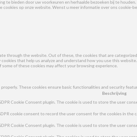
ng te bieden door uw voorkeuren en herhaalde bezoeken bij te houden.
le cookies op onze website. Wenst u meer informatie over ons cookie-bel
te through the website. Out of these, the cookies that are categorized 
ty cookies that help us analyze and understand how you use this website.
of some of these cookies may affect your browsing experience.
 properly. These cookies ensure basic functionalities and security feat
Beschrijving
 GDPR Cookie Consent plugin. The cookie is used to store the user consen
GDPR cookie consent to record the user consent for the cookies in the c
 GDPR Cookie Consent plugin. The cookie is used to store the user conse
 GDPR Cookie Consent plugin. The cookies is used to store the user cons