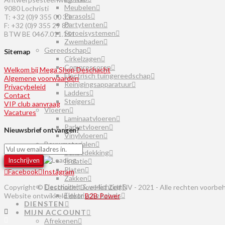
Meubelen
9080 Lochristi
Parasols
T: +32 (0)9 355 00 33
Partytenten
F: +32 (0)9 355 29 82
Sproeisystemen
BTW BE 0467.011.151
Zwembaden
Gereedschap
Sitemap
Cirkelzagen
Compressoren
Welkom bij Mega Shop Deschacht
Electrisch tuingereedschap
Algemene voorwaarden
Reinigingsapparatuur
Privacybeleid
Ladders
Contact
Steigers
VIP club aanvraag
Vloeren
Vacatures
Laminaatvloeren
Parketvloeren
Nieuwsbrief ontvangen?
Vinylvloeren
Bouwmaterialen
Dakbedekking
Isolatie
Platen
Facebook
Instagram
Zakken
Electriciteit & verlichting
Copyright © Deschacht Doe Het Zelf NV - 2021 - Alle rechten voorbe
Elektrische kabels
Website ontwikkeld door
B2B Power
DIENSTEN
MIJN ACCOUNT
Afrekenen