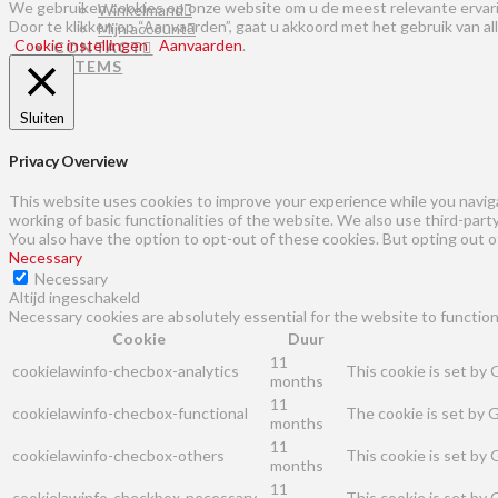
We gebruiken cookies op onze website om u de meest relevante ervari
Winkelmand
Door te klikken op “Aanvaarden”, gaat u akkoord met het gebruik van al
Mijn account
Cookie instellingen
Aanvaarden
.
CONTACT
0 ITEMS
Sluiten
Privacy Overview
This website uses cookies to improve your experience while you naviga
working of basic functionalities of the website. We also use third-par
You also have the option to opt-out of these cookies. But opting out 
Necessary
Necessary
Altijd ingeschakeld
Necessary cookies are absolutely essential for the website to function
Cookie
Duur
11
cookielawinfo-checbox-analytics
This cookie is set by
months
11
cookielawinfo-checbox-functional
The cookie is set by 
months
11
cookielawinfo-checbox-others
This cookie is set by
months
11
cookielawinfo-checkbox-necessary
This cookie is set by