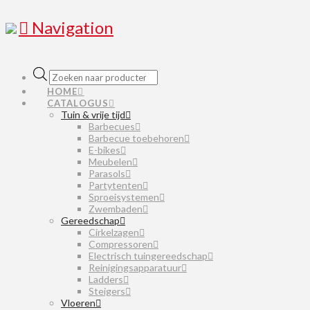
Navigation
Producten
zoeken
HOME
CATALOGUS
Tuin & vrije tijd
Barbecues
Barbecue toebehoren
E-bikes
Meubelen
Parasols
Partytenten
Sproeisystemen
Zwembaden
Gereedschap
Cirkelzagen
Compressoren
Electrisch tuingereedschap
Reinigingsapparatuur
Ladders
Steigers
Vloeren