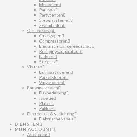
Meubelen
Parasols
Partytenten
Sproeisystemen
Zwembaden
Gereedschap
Cirkelzagen
Compressoren
Electrisch tuingereedschap
Reinigingsapparatuur
Ladders
Steigers
Vloeren
Laminaatvloeren
Parketvloeren
Vinylvloeren
Bouwmaterialen
Dakbedekking
Isolatie
Platen
Zakken
Electriciteit & verlichting
Elektrische kabels
DIENSTEN
MIJN ACCOUNT
Afrekenen