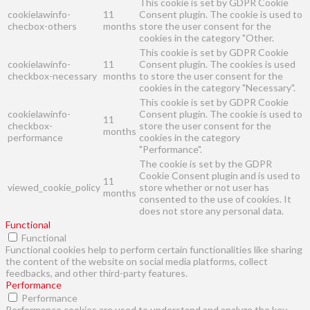
This cookie is set by GDPR Cookie
cookielawinfo-
11
Consent plugin. The cookie is used to
checbox-others
months
store the user consent for the
cookies in the category "Other.
This cookie is set by GDPR Cookie
cookielawinfo-
11
Consent plugin. The cookies is used
checkbox-necessary
months
to store the user consent for the
cookies in the category "Necessary".
This cookie is set by GDPR Cookie
cookielawinfo-
Consent plugin. The cookie is used to
11
checkbox-
store the user consent for the
months
performance
cookies in the category
"Performance".
The cookie is set by the GDPR
Cookie Consent plugin and is used to
11
viewed_cookie_policy
store whether or not user has
months
consented to the use of cookies. It
does not store any personal data.
Functional
Functional
Functional cookies help to perform certain functionalities like sharing
the content of the website on social media platforms, collect
feedbacks, and other third-party features.
Performance
Performance
Performance cookies are used to understand and analyze the key