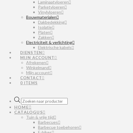
Laminaatvloeren
Parketvloeren
Vinylvloeren
Bouwmaterialen
Dakbedekking
Isolatie
Platen
Zakken
Electriciteit & verlichting
Elektrische kabels
DIENSTEN
MIJN ACCOUNT
Afrekenen
Winkelmand
Mijn account
CONTACT
0 ITEMS
Producten
zoeken
HOME
CATALOGUS
Tuin & vrije tijd
Barbecues
Barbecue toebehoren
E-bikes